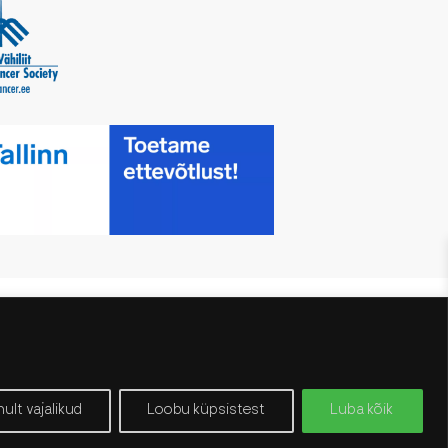
0
ult vajalikud
Loobu küpsistest
Luba kõik