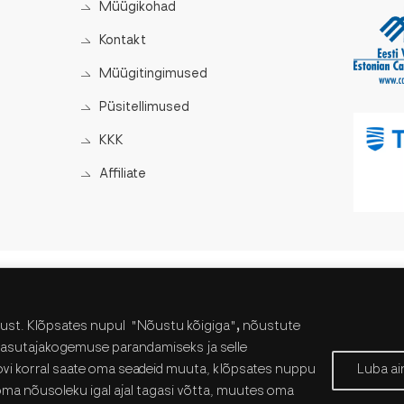
Müügikohad
Kontakt
Müügitingimused
Püsitellimused
KKK
Affiliate
vust. Klõpsates nupul
"Nõustu kõigiga"
,
nõustute
 kasutajakogemuse parandamiseks ja selle
vi korral saate oma seadeid muuta, klõpsates nuppu
Luba ain
oma nõusoleku igal ajal tagasi võtta, muutes oma