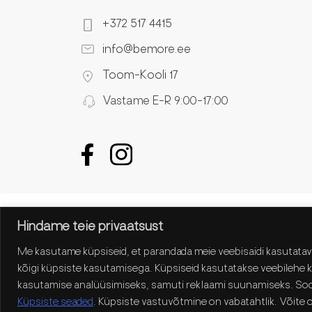
+372 517 4415
info@bemore.ee
Toom-Kooli 17
Vastame E-R 9:00-17:00
Hindame teie privaatsust
Me kasutame küpsiseid, et parandada meie veebisaidi kasutata
kõigi küpsiste kasutamisega. Küpsiseid kasutatakse veebilehe
kasutamise analüüsimiseks, samuti reklaami suunamiseks. Soo
Küpsiste seaded
. Küpsiste vastuvõtmine on vabatahtlik. Võite 