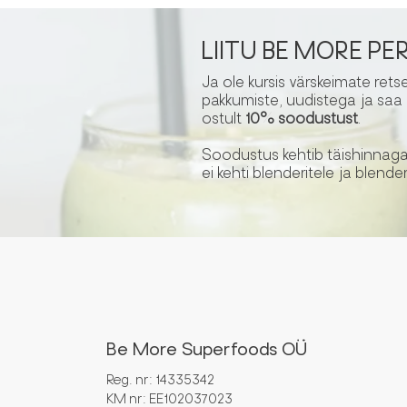
LIITU BE MORE PE
Ja ole kursis värskeimate rets
pakkumiste, uudistega ja saa
ostult
10% soodustust
.
Soodustus kehtib täishinnaga
ei kehti blenderitele ja blender
Be More Superfoods OÜ
Reg. nr: 14335342
KM nr: EE102037023