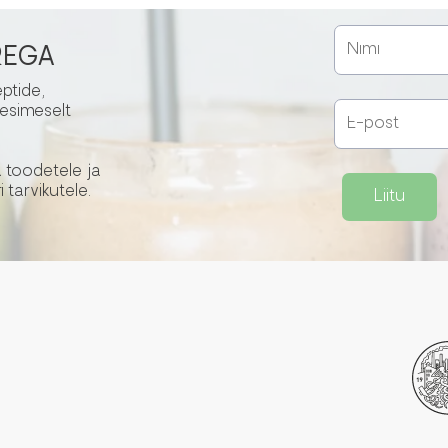
REGA
eptide,
 esimeselt
 toodetele ja
i tarvikutele.
Liitu