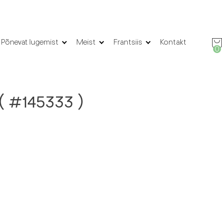
Põnevat lugemist
Meist
Frantsiis
Kontakt
0
 ( #145333 )